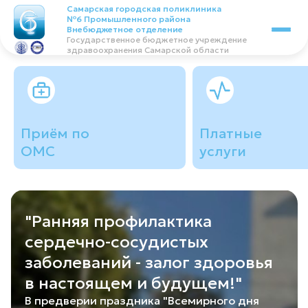
Самарская городская поликлиника
№6 Промышленного района
Внебюджетное отделение
Государственное бюджетное учреждение
здравоохранения Самарской области
Приём по
Платные
ОМС
услуги
"Ранняя профилактика
сердечно-сосудистых
заболеваний - залог здоровья
в настоящем и будущем!"
В предверии праздника "Всемирного дня