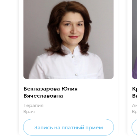
Бекназарова Юлия
К
Вячеславовна
В
Терапия
А
Врач
В
Запись на платный приём